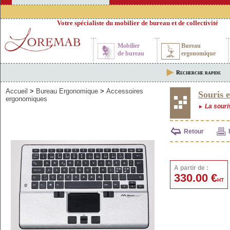
Votre spécialiste du mobilier de bureau et de collectivité
Mobilier
Bureau
de bureau
ergonomique
Recherche rapide
Accueil
>
Bureau Ergonomique
>
Accessoires
Souris
ergonomiques
La souris
►
Retour
A partir de :
330.00 €
HT